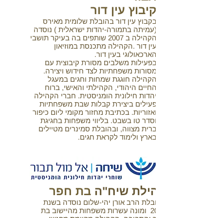
קיבוץ עין דור
בקבוץ עין דור בהובלת שלומית מאירס
(עמיתה בתמורה-יהדות ישראלית ) נוסדה
הקהילה ב 2007 שותפים בה בעיקר תושבי
עין דור .הקהילה מתכנסת במוזיאון
הארכאולוגי בעין דור.
בפעילות משלבים מסורת קיבוצית עם
מסורות משפחתיות לצד חידוש ויצירה.
הקהילה חוגגת שמחות וחגים במעגל
החיים היהודי, הקהילתי והאישי, ברוח
יהדות חילונית הומניסטית. חברי הקהילה
פעילים ביצירת קבלות שבת משפחתיות
ואזוריות. בכתיבת מחזור מקומי ליום כיפור
וסדר טו בשבט. בליווי משפחות בחגיגת
ברית מצווה, ובהובלת סמינרים מטיילים
בארץ ולימוד לקראת חגים.
קהילת שיח"ה
בת חפר
בהובלת הרב אורן יהי-שלום נוסדה בשנת
2012 ומונה עשרות משפחות מהיישוב בת