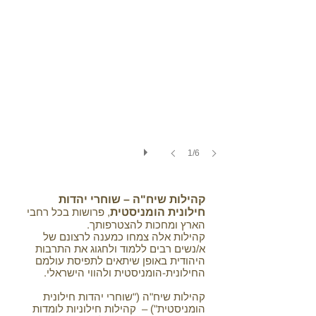
1/6
קהילות שיח"ה – שוחרי יהדות
חילונית הומניסטית
, פרושות בכל רחבי
הארץ ומחכות להצטרפותך.
קהילות אלה צמחו כמענה לרצונם של
א/נשים רבים ללמוד ולחגוג את התרבות
היהודית באופן שיתאים לתפיסת עולמם
החילונית-הומניסטית ולהווי הישראלי.
קהילות שיח"ה ("שוחרי יהדות חילונית
הומניסטית") – קהילות חילוניות לומדות