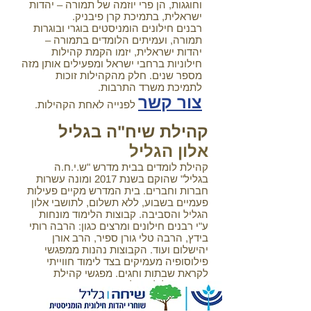
וחוגגות, הן פרי יוזמה של תמורה – יהדות
ישראלית, בתמיכת קרן פיבניק.
רבנים חילונים הומניסטים בוגרי ובוגרות
תמורה, ועמיתים הלומדים בתמורה –
יהדות ישראלית, יזמו הקמת קהילות
חילוניות ברחבי ישראל ומפעילים אותן מזה
מספר שנים. חלק מהקהילות זוכות
לתמיכת משרד התרבות.
צור קשר
לפנייה לאחת הקהילות.
קהילת שיח"ה בגליל
אלון הגליל
קהילת לומדים בבית מדרש "ש.י.ח.ה
בגליל" שהוקם בשנת 2017 ומונה עשרות
חברות וחברים. בית המדרש מקיים פעילות
פעמיים בשבוע, ללא תשלום, לתושבי אלון
הגליל והסביבה. קבוצות הלימוד מונחות
ע"י רבנים חילונים ומרצים כגון: הרבה רותי
בידץ, הרבה טלי גורן ספיר, הרב אורן
יהישלום ועוד. הקבוצות נהנות ממפגשי
פילוסופיה מעמיקים בצד לימוד חווייתי
לקראת שבתות וחגים. מפגשי קהילת
שיח"ה בגליל מצולמים במסגרת פרויקט
פיתוח מאגר לימוד מדרש-חילוני למורים
ברחבי הארץ.