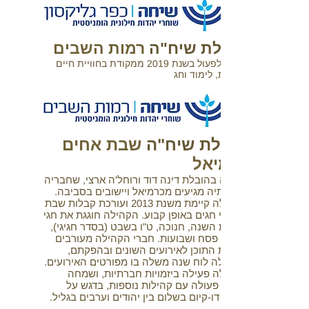
קהילת שיח"ה
רמות השבים
החלה לפעול בשנת 2019 ממקודת בחוויית חיים
חילונית, לימוד וחג
קהילת שיח"ה
שבת אחים
כרמיאל
קהילה בהובלת דינה דוד ורוחל'ה ארצי, שחבריה
וחברותיה מגיעים מכרמיאל ויישובים בסביבה.
הקהילה קיימת משנת 2013 ועורכת קבלות שבת
ואירועי חגים באופן קבוע. הקהילה חוגגת את חגי
ראשית השנה, חנוכה, ט"ו בשבט (בסדר חגיגי),
פורים, פסח ושבועות. חברי הקהילה מעורבים
ביצירת התוכן לאירועים השונים ובהפקתם,
ולקהילה לוח שנה משלה בו מפורטים האירועים.
הקהילה פעילה ביזמויות חברתיות, ושמחה
לשתף פעולה עם קהילות נוספות, בדגש על
פיתוח דו-קיום בשלום בין יהודים וערבים בגליל.