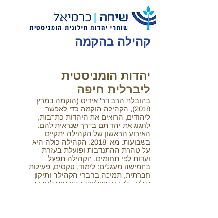
קהילה בהקמה
יהדות הומניסטית
ליברלית חיפה
בהובלת הרב דר' איריס (הוקמה במרץ
2018), הקהילה הוקמה כדי לאפשר
ליהודים, הרואים את היהדות כתרבות,
לחגוג את יהדותם בדרך שנראית להם.
האירוע הראשון של הקהילה יתקיים
בשבועות, מאי 2018. הקהילה כולה היא
על טהרת ההתנדבות ופועלת בעזרת
ועדות לפי תחומים. הקהילה תפעל
בחמישה מעגלים: לימוד, טקסים, פעילות
חברתית, תמיכה בחברי הקהילה ותיקון
עולם - לקדם פעילויות התורמות לחברה.
קהילה וירטואלית יהודית
חילונית
לדוברי ספרדית