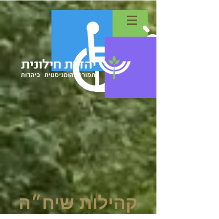
קהילות שיח״ה