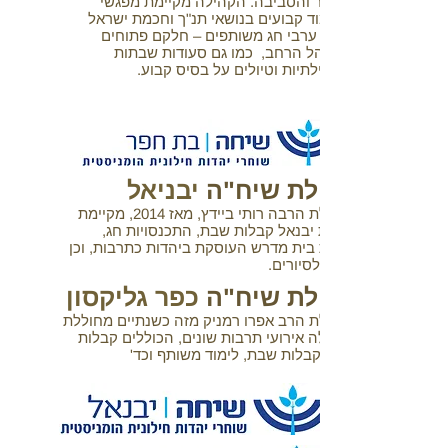
חפר והסביבה. הקהילה מקיימת מפגשי
לימוד קבועים בנושאי תנ"ך וחכמת ישראל
וכן ערבי חג משותפים – חלקם פתוחים
לקהל הרחב, כמו גם סעודות שבתות
קהילתיות וטיולים על בסיס קבוע.
קהילת שיח"ה
יבניאל
בהובלת הרבה רותי ביידץ, מאז 2014, מקיימת
קהילת יבנאל קבלות שבת, התכנסויות חג,
קבוצת בית מדרש העוסקת ביהדות כתרבות, וכן
יוצאת לסיורים.
קהילת שיח"ה
כפר גליקסון
בהובלת הרב אפרו רמניק מזה כשנתיים מחוללת
הקהילה אירועי תרבות שונים, הכוללים קבלות
חגים וקבלות שבת, לימוד משותף וכד'