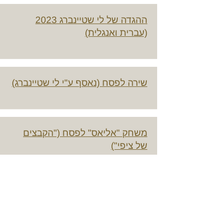
ההגדה של לי שטיינברג 2023
(עברית ואנגלית)
שירה לפסח (נאסף ע"י לי שטיינברג)
משחק "אליאס" לפסח ("הקבצים
של ציפי")
ארבע כוסות / אלון מור