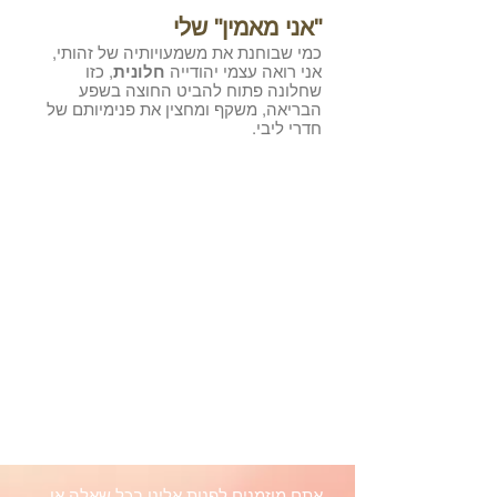
"אני מאמין" שלי
כמי שבוחנת את משמעויותיה של זהותי,
אני רואה עצמי יהודייה
חלונית
, כזו
שחלונה פתוח להביט החוצה בשפע
הבריאה, משקף ומחצין את פנימיותם של
חדרי ליבי.
מוזמנים לפנות
אליי בכל נושא:
הרצאות על מסעי בהודו ובאתיופיה,
הנחיית קבוצות, לימוד במעגלי
שיח/חברותא, תהליך בת/בן מצווה
052-3729829
elanabehodu@gmail.com
אתם מוזמנים לפנות אלינו בכל שאלה או