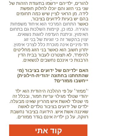
להורים, ילדיהם יירשמו בתעודת הזהות של
שני בני הזוג והם יוכלו לחלוק חופשת
לידה. מן הראוי לציין שיש כמה תחומים
בהם יש בעיות לידועים בציבור,
כאשר
התחום המרכזי הוא איחוד משפחות
והגירה. כמו כן, קיימות השלכות גם בתחום
האימוץ, וניתנת העדפה לזוגות נשואים.
יצוין בהקשר זה כי זוגיות של בני זוג
חד-מיניים אינה מוכרת כלל לצרכי אימוץ.
יתרון חשוב הוא כאשר בני הזוג מחליטים
להיפרד, לא תצטרכו לעבור בבית הדין
הרבנות כי אינכם נחשבים לנשואים.
האם ילדיהם של ידועים בציבור (מי
שהתחתנו בחתונה יהודית-חילונית)
ייחשבו ממזרים?
'׳
ממזר׳ על פי ההלכה היהודית הוא ילד
יהודי שנולד מגילוי עריות חמור, ובכלל זה
מי שנולד לאשת איש מהריון שאינו מבעלה.
ילדים של ידועים בציבור נולדים לאשה
שאיננה אשת איש. הידועה בציבור נחשבת
רווקה, על כן ילדיה אינם בגדר ממזרים.
קוד אתי