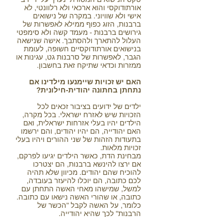
אורתודוקסי והוא ארכאי ולא רלוונטי, לא
אישי ולא שוויוני. במקרה של נישואים
ברבנות, הזוג כפוף ממילא לאפשרות של
גירושים ברבנות - מעמד קשה ולא סימפטי
העלול להתארך ולהסתבך. אישה שנישאה
בנישואים אורתודוקסיים חשופה, לעומת
הגבר, לאפשרות של סרבנות גט, עגינות או
ממזרות וכדאי שתיקח זאת בחשבון.
האם יש זכויות שיימנעו מילדינו אם
נתחתן בחתונה יהודית-חילונית?
ילדים של ידועים בציבור זכאים לכל
הזכויות שיש לאזרח ישראלי. בכל מקרה,
הילדים יהיו בעלי אזרחות ישראלית, ואם
האם יהודייה, הם יהיו יהודים, והם ירשמו
בתעודות הזהות של שני ההורים ויהיו בעלי
זכויות מלאות.
מבחינת הדת, כאשר הילדים יגיעו לפרקם,
אם ירצו להינשא ברבנות, הם יצטרכו
להוכיח שהם יהודים. מכיוון שלא תהיה
לכם כתובה, הם יוכלו להיעזר בעובדה,
למשל, שמישהו מאחי האשה התחתן עם
כתובה, או שהורי האשה נישאו עם כתובה.
כלומר, על האשה לקבל "הכשר של
הרבנות" לכך שהיא יהודייה.