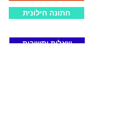
חתונה חילונית
שאלות ותשובות
מומלץ להתייעץ עם עורך דין
לבחירתכם. התשובות נכתבו
בהתייעצות עם עורכי דין אך האתר
לא לוקח שום אחריות על הכתוב
כאן. ההסתמכות על האמור בו היא
באחריות המשתמש/ת בלבד.