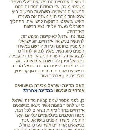
נישואים אזרחיים הם נישואים בעלי מעמד
משפטי מוכר, ע"י מוסדות המדינה בהם
הנישואים נרשמים. משמעות הרישום היא
שכל אחד מבני הזוג משנה את מעמדו
האישי/משפטי מרווק/ה לנשוי/אה. התהליך
הפורמלי נעשה על ידי נציג הרשות
האזרחית.
במדינת ישראל לא קיימת האפשרות
להינשא בנישואין אזרחיים. זוג ישראלי
המעוניין בחתונה כזו ולהירשם במשרד
הפנים כזוג נשוי, נאלץ לנסוע לחו"ל כדי
לבצע אותה. תעודת הנישואין מחו"ל קבילה
בישראל וניתן להירשם באמצעותה כזוג
נשוי במשרד הפנים. מדינת ישראל מכירה
בנישואים אזרחים במדינות כגון קפריסין,
בולגריה, יוון, ארה"ב ועוד.
האם מדינת ישראל מכירה בנישואים
אזרחיים שנעשו
במדינה אחרת?
כן, לפני מספר שנים קבעה מדינת ישראל
כי יש להכיר בזוגות אשר נישאו בנישואים
אזרחיים בחו"ל כזוגות נשואים לכל דבר,
מכוח הסכמים בינלאומיים עליהם היא
חתומה. משרד הפנים בישראל מכיר
בנישואים אזרחיים אשר נערכו בחו"ל,
בתנאי שבני הזוג מציגים תעודת נישואים