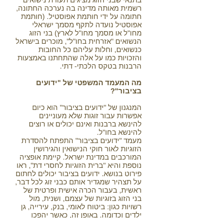
רשמית מאותה מדינה בה נערכה החתונה,
חתומה על ידי חותמת אפוסטיל. (חותמת
אפוסטיל נועדה לתקף מסמך ישראלי
מחו"ל או מסמך מחו"ל לארץ) בני הזוג
הנשואים "אזרחית בחו"ל", מוכרים בישראל
כנשואים, וחלות עליהם כל החובות
והזכויות כמו על אלה שהתחתנו באמצעות
הרבנות בטקס הלכתי- דתי.
מה המעמד המשפטי של "ידועים
בציבור"?
המנגנון של "ידועים בציבור" הוא כיום
אפשרות עבור זוגות שלא מעוניינים
להינשא ברבנות ואינם יכולים או רוצים
להינשא בחו"ל.
מעמד "ידועים בציבור" התפתח להסדרת
הזוגיות לאור חוקי הנישואין והגירושין
המורכבים במדינת ישראל. קיימת אופציה
נוספת והיא "ברית הזוגיות לחסרי דת", ראו
פירוט בנושא. ידועים בציבור יכולים לחתום
על תצהיר שמגדיר אותם כבני זוג לכל דבר,
ראשית, בעבור הכרה אישית ופרטית של
בני הזוג בזוגיות של עצמם, ושנית, מול
רשויות כגון: ביטוח לאומי, בנק, עירייה, גן
ילדים וכדומה. באופן זה, כאשר יהפכו