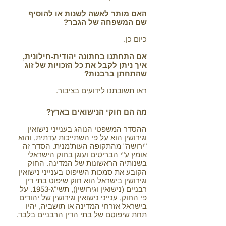
האם מותר לאשה לשנות או להוסיף
שם המשפחה של הגבר?
כיום כן.
אם התחתנו בחתונה יהודית-חילונית,
איך ניתן לקבל את כל הזכויות של זוג
שהתחתן ברבנות?
ראו תשובתנו לידועים בציבור.
מה הם חוקי הנישואים בארץ?
ההסדר המשפטי הנוהג בענייני נישואין
וגירושין הוא על פי השתייכות עדתית, והוא
"ירושה" מהתקופה העות'מנית. הסדר זה
אומץ ע"י הבריטים ועוגן בחוק הישראלי
בשנותיה הראשונות של המדינה. החוק
הקובע את סמכות השיפוט בענייני נישואין
וגירושין בישראל הוא חוק שיפוט בתי דין
רבניים (נישואין וגירושין), תשי"ג-1953. על
פי החוק, ענייני נישואין וגירושין של יהודים
בישראל אזרחי המדינה או תושביה, יהיו
תחת שיפוטם של בתי הדין הרבניים בלבד.