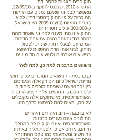
חוק ברית הזוגיות לחסרי דת,
התש"ע-2010,‏‏ שנכנס לתוקף ב-22/09/10,
מאפשר לבני זוג שאינם נמנים עם הדתות
המוכרות על פי החוק ("חסרי דת") לבוא
בברית הזוגיות (בשנת 2009 היו בישראל
כ-300,000 עולים חסרי דת‏).
החוק אינו נותן מענה לבני זוג שאחד מהם
"חסר דת" והאחר נמנה עם אחת הדתות
המוכרות, לבעלי דתות שונות, לפסולי
חיתון, לבני אותו הדת החפצים להינשא
בנישואים אזרחיים ולנישואים חד-מיניים.
נישואים ברבנות למה כן, למה לא?
כן ברבנות
- הנישואים המוכרים על פי חוקי
מדינת ישראל כיום הם רק אלה הנערכים
בין גבר ואישה ששניהם מוכרים כיהודים
ע"פ ההלכה, והנעשים על ידי נציג הרבנות
האורתודוקסית. מי שחוקים אלה מקובלים
עליהם, יתאים להם להינשא בדרך הזו.
לא ברבנות
– רוב היהודים היהודים
החילונים אינם נעזרים ברבנות
האורתודוקסית ואינם זקוקים לה במהלך
חייהם, מדוע, אם כן, לפנות אליה באירוע
כה חשוב ומשמעותי כמו טקס החתונה?
טקס הנישואים המסורתי נערך על ידי רב