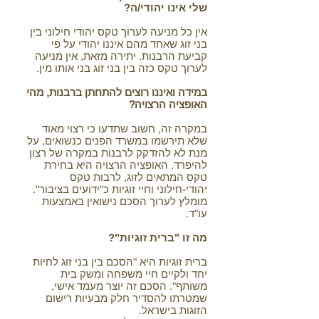
שלי אינו יהודי/ה?
אין כל מניעה לערוך טקס יהודי חילוני בין
בני זוג שאחד מהם איננו יהודי על פי
קביעת הרבנות. יתירה מזאת, אין מניעה
לערוך טקס כזה בין בני זוג בני אותו מין.
במידה ואיננו רוצים להתחתן ברבנות, מהי
האופציה הרצויה?
במקרה זה, חשוב שתדעו כי רצוי מאוד
שלא תירשמו במשרד הפנים כנשואים, על
מנת לא להזדקק לרבנות במקרה של רצון
להיפרד. האופציה הרצויה היא בחירת
טקס המתאים לזוג, לרבות טקס
יהודי-חילוני וחיי זוגיות כ"ידועים בציבור".
מומלץ לערוך הסכם נישואין באמצעות
עו"ד.
מה זו "ברית זוגיות"?
ברית זוגיות היא "הסכם בין בני זוג לחיות
יחד ולקיים חיי משפחה ומשק בית
משותף".‏ הסכם זה יוצר מעמד אישי,
שמטרתו להסדיר חלק מבעיות רישום
הזוגות בישראל.